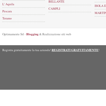
BELLANTE
L' Aquila
ISOLA 
CAMPLI
Pescara
MARTI
Teramo
Blogging
Optimamente Srl -
& Realizzazione siti web
REGISTRATI GRATUITAMENTE
Registra gratuitamente la tua azienda!
!