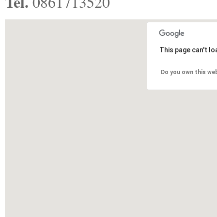
Tel.
0861713520
This page can't l
Do you own this we