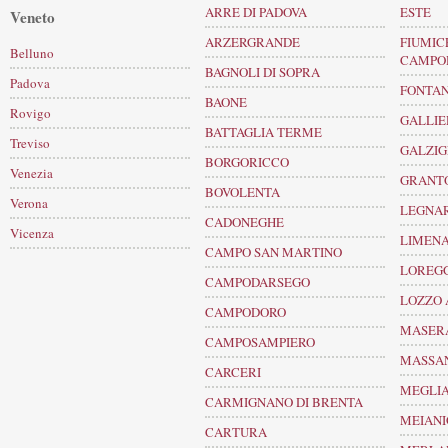
ARRE DI PADOVA
ESTE
Veneto
ARZERGRANDE
FIUMIC
Belluno
CAMPO
BAGNOLI DI SOPRA
Padova
FONTAN
BAONE
Rovigo
GALLIE
BATTAGLIA TERME
Treviso
GALZI
BORGORICCO
Venezia
GRANT
BOVOLENTA
Verona
LEGNA
CADONEGHE
Vicenza
LIMEN
CAMPO SAN MARTINO
LOREG
CAMPODARSEGO
LOZZO 
CAMPODORO
MASERA
CAMPOSAMPIERO
MASSA
CARCERI
MEGLIA
CARMIGNANO DI BRENTA
MEIANI
CARTURA