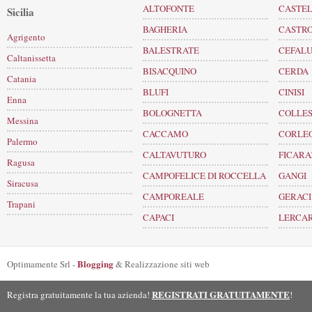
ALTOFONTE
CASTEL
Sicilia
BAGHERIA
CASTRO
Agrigento
BALESTRATE
CEFALU
Caltanissetta
BISACQUINO
CERDA
Catania
BLUFI
CINISI
Enna
BOLOGNETTA
COLLE
Messina
CACCAMO
CORLE
Palermo
CALTAVUTURO
FICARA
Ragusa
CAMPOFELICE DI ROCCELLA
GANGI
Siracusa
CAMPOREALE
GERACI
Trapani
CAPACI
LERCAR
Blogging
Optimamente Srl -
& Realizzazione siti web
REGISTRATI GRATUITAMENTE
Registra gratuitamente la tua azienda!
!