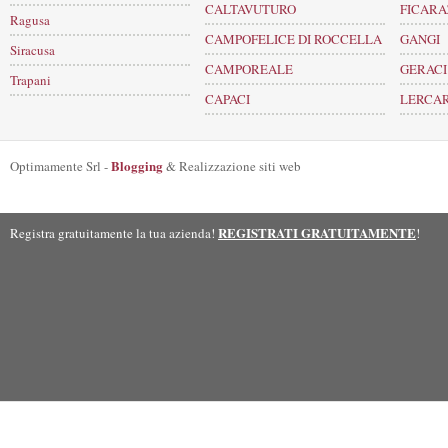
CALTAVUTURO
FICARA
Ragusa
CAMPOFELICE DI ROCCELLA
GANGI
Siracusa
CAMPOREALE
GERACI
Trapani
CAPACI
LERCAR
Blogging
Optimamente Srl -
& Realizzazione siti web
REGISTRATI GRATUITAMENTE
Registra gratuitamente la tua azienda!
!