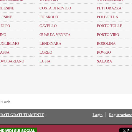
OLESINE
COSTA DI ROVIGO
PETTORAZZA
LESINE
FICAROLO
POLESELLA
DI PO
GAVELLO
PORTO TOLLE
INO
GUARDA VENETA
PORTO VIRO
UGLIELMO
LENDINARA
ROSOLINA
ASSA
LOREO
ROVIGO
OVO BARIANO
LUSIA
SALARA
iti web
TRATI GRATUITAMENTE
Login
Registrazione
!