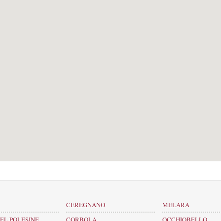
CEREGNANO
MELARA
EL POLESINE
CORBOLA
OCCHIOBELLO