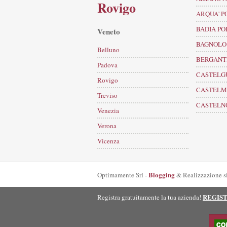
Rovigo
ARQUA' P
BADIA PO
Veneto
BAGNOLO 
Belluno
BERGANT
Padova
CASTELG
Rovigo
CASTELM
Treviso
CASTELN
Venezia
Verona
Vicenza
Blogging
Optimamente Srl -
& Realizzazione s
REGIS
Registra gratuitamente la tua azienda!