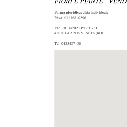
FIORI E PIANTE - VEN
Forma giuridica:
ditta individuale
P.iva:
01136810296
VIA ERIDANIA OVEST 781
45030 GUARDA VENETA (RO)
Tel.
0425487130