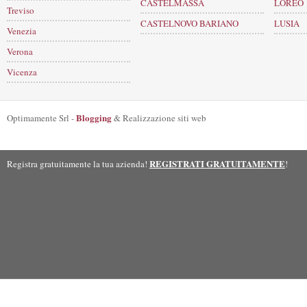
CASTELMASSA
LOREO
Treviso
CASTELNOVO BARIANO
LUSIA
Venezia
Verona
Vicenza
Blogging
Optimamente Srl -
& Realizzazione siti web
REGISTRATI GRATUITAMENTE
Registra gratuitamente la tua azienda!
!