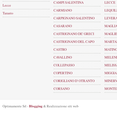
CAMPI SALENTINA
LECCE
Lecce
CARMIANO
LEQUIL
Taranto
CARPIGNANO SALENTINO
LEVER
CASARANO
MAGLIA
CASTRIGNANO DE' GRECI
MAGLI
CASTRIGNANO DEL CAPO
MARTA
CASTRO
MATIN
CAVALLINO
MELEN
COLLEPASSO
MELIS
COPERTINO
MIGGI
CORIGLIANO D' OTRANTO
MINERV
CORSANO
MONTER
Blogging
Optimamente Srl -
& Realizzazione siti web