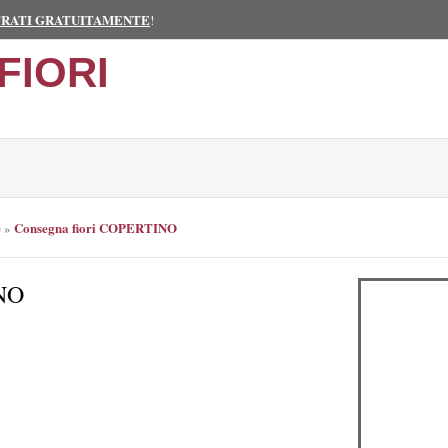
TRATI GRATUITAMENTE
!
FIORI
e
Consegna fiori COPERTINO
»
INO