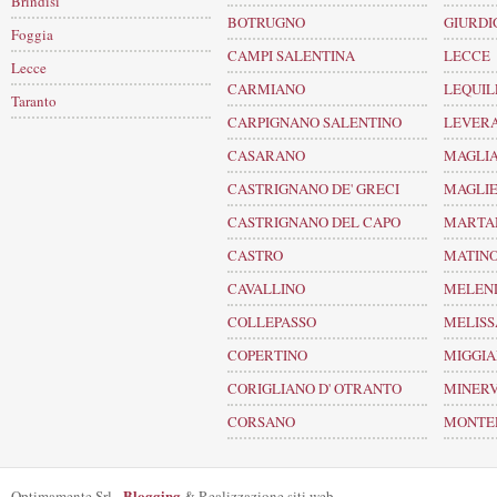
Brindisi
BOTRUGNO
GIURD
Foggia
CAMPI SALENTINA
LECCE
Lecce
CARMIANO
LEQUIL
Taranto
CARPIGNANO SALENTINO
LEVER
CASARANO
MAGLIA
CASTRIGNANO DE' GRECI
MAGLI
CASTRIGNANO DEL CAPO
MARTA
CASTRO
MATIN
CAVALLINO
MELEN
COLLEPASSO
MELIS
COPERTINO
MIGGI
CORIGLIANO D' OTRANTO
MINERV
CORSANO
MONTER
Blogging
Optimamente Srl -
& Realizzazione siti web