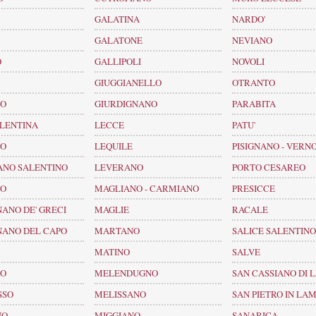
GALATINA
NARDO'
GALATONE
NEVIANO
O
GALLIPOLI
NOVOLI
GIUGGIANELLO
OTRANTO
NO
GIURDIGNANO
PARABITA
ALENTINA
LECCE
PATU'
NO
LEQUILE
PISIGNANO - VERN
ANO SALENTINO
LEVERANO
PORTO CESAREO
NO
MAGLIANO - CARMIANO
PRESICCE
ANO DE' GRECI
MAGLIE
RACALE
NANO DEL CAPO
MARTANO
SALICE SALENTINO
MATINO
SALVE
NO
MELENDUGNO
SAN CASSIANO DI 
SSO
MELISSANO
SAN PIETRO IN LA
NO
MIGGIANO
SANARICA