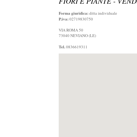
FIORI E PIANTE - VEN
Forma giuridica:
ditta individuale
P.iva:
02719830750
VIA ROMA 50
73040 NEVIANO (LE)
Tel.
0836619311