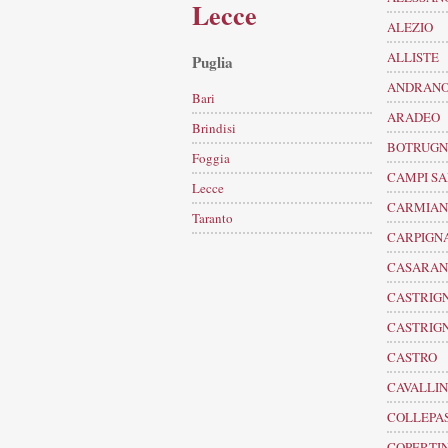
Lecce
ALEZIO
ALLISTE
Puglia
ANDRAN
Bari
ARADEO
Brindisi
BOTRUG
Foggia
CAMPI S
Lecce
CARMIA
Taranto
CARPIGN
CASARA
CASTRIGN
CASTRIG
CASTRO
CAVALLI
COLLEPA
COPERTI