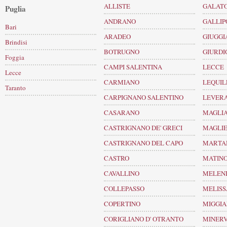
ALLISTE
GALAT
Puglia
ANDRANO
GALLIP
Bari
ARADEO
GIUGGI
Brindisi
BOTRUGNO
GIURD
Foggia
CAMPI SALENTINA
LECCE
Lecce
CARMIANO
LEQUIL
Taranto
CARPIGNANO SALENTINO
LEVER
CASARANO
MAGLIA
CASTRIGNANO DE' GRECI
MAGLI
CASTRIGNANO DEL CAPO
MARTA
CASTRO
MATIN
CAVALLINO
MELEN
COLLEPASSO
MELIS
COPERTINO
MIGGI
CORIGLIANO D' OTRANTO
MINERV