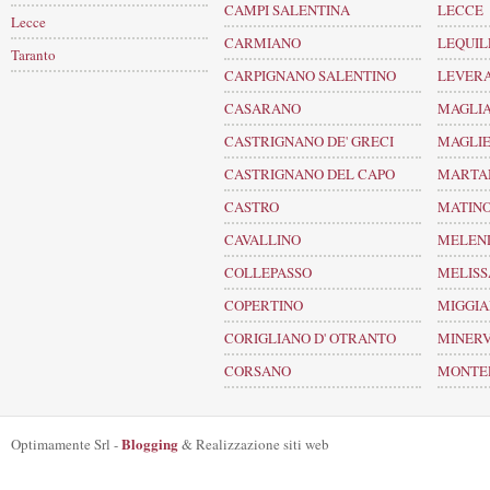
CAMPI SALENTINA
LECCE
Lecce
CARMIANO
LEQUIL
Taranto
CARPIGNANO SALENTINO
LEVER
CASARANO
MAGLIA
CASTRIGNANO DE' GRECI
MAGLI
CASTRIGNANO DEL CAPO
MARTA
CASTRO
MATIN
CAVALLINO
MELEN
COLLEPASSO
MELIS
COPERTINO
MIGGI
CORIGLIANO D' OTRANTO
MINERV
CORSANO
MONTER
Blogging
Optimamente Srl -
& Realizzazione siti web